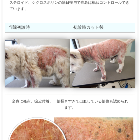
ステロイド、シクロスポリンの隔日投与で痒みは概ねコントロールでき
ています。
当院初診時
初診時カット後
全身に発赤、痂皮付着、一部掻きすぎて出血している部位も認められ
ます。