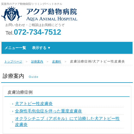
箕面市のアクア動物病院/トリミング/ペットホテル
お問い合わせ・ご相談はお気軽にどうぞ
072-734-7512
Tel.
メニュー一覧
皮膚治療症例/犬アトピー性皮膚炎
トップページ
＞
診療案内
＞
皮膚科
＞
診療案内
Guide
皮膚治療症例
犬アトピー性皮膚炎
全身性毛包虫症を伴った重度皮膚炎
オクラシチニブ（アポキル）にて治療した犬アトピー性
皮膚炎