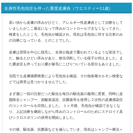
全身性毛包虫症を伴った重度皮膚炎（ウエスティー11歳）
若い頃から皮膚の痒みがひどく、アレルギー性皮膚炎として治療をして
いましたがここ最近になって痒みがコントロールできなくなってきた。
検査をしたところ、毛包虫が確認され、現在は毛包虫に対する注射のみ
の治療になっている、とのことでした。
皮膚は背部を中心に脱毛し、全身が痂皮で覆われているような状況でし
た。触るとひどい痒みがあり、相当消耗している様子が伺えました。ま
た膿皮症も伴っており膿が被毛にこびりついている部分もありました。
当院でも皮膚掻爬検査により毛包虫を確認、その他各種ホルモン検査な
どでは異常は見つかりませんでした。
まず週に一回の注射だった駆虫を毎日の駆虫薬の服用に変更、同時に皮
脂除去シャンプー、炭酸泉温浴、抗菌薬等を使用し２次性の皮膚感染症
のコントロールを目指しました。 １ヶ月後、毛包虫が確認できなくな
り、上記治療を継続しながら痒みのコントロールのためにステロイド及
びシクロスポリンの併用を開始しました。
その後、駆虫薬、抗菌薬などを減らしていき、現在はシャンプー療法＋