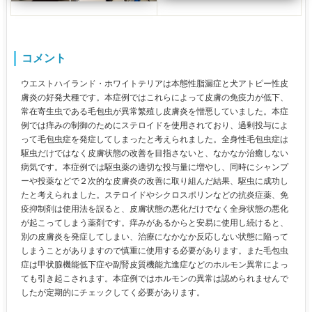
コメント
ウエストハイランド・ホワイトテリアは本態性脂漏症と犬アトピー性皮
膚炎の好発犬種です。本症例ではこれらによって皮膚の免疫力が低下、
常在寄生虫である毛包虫が異常繁殖し皮膚炎を憎悪していました。本症
例では痒みの制御のためにステロイドを使用されており、過剰投与によ
って毛包虫症を発症してしまったと考えられました。全身性毛包虫症は
駆虫だけではなく皮膚状態の改善を目指さないと、なかなか治癒しない
病気です。本症例では駆虫薬の適切な投与量に増やし、同時にシャンプ
ーや投薬などで２次的な皮膚炎の改善に取り組んだ結果、駆虫に成功し
たと考えられました。ステロイドやシクロスポリンなどの抗炎症薬、免
疫抑制剤は使用法を誤ると、皮膚状態の悪化だけでなく全身状態の悪化
が起こってしまう薬剤です。痒みがあるからと安易に使用し続けると、
別の皮膚炎を発症してしまい、治療になかなか反応しない状態に陥って
しまうことがありますので慎重に使用する必要があります。また毛包虫
症は甲状腺機能低下症や副腎皮質機能亢進症などのホルモン異常によっ
ても引き起こされます。本症例ではホルモンの異常は認められませんで
したが定期的にチェックしてく必要があります。